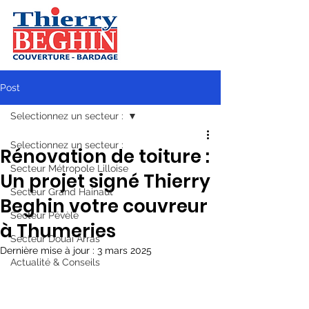
Post
Selectionnez un secteur :
Selectionnez un secteur :
Rénovation de toiture :
Secteur Métropole Lilloise
Un projet signé Thierry
Secteur Grand Hainaut
Beghin votre couvreur
Secteur Pévèle
à Thumeries
Secteur Douai Arras
Dernière mise à jour :
3 mars 2025
Actualité & Conseils