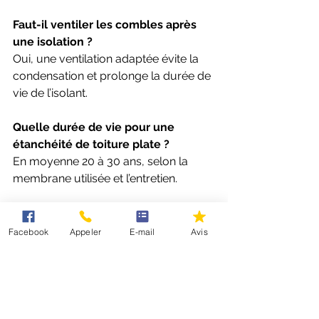
Faut-il ventiler les combles après 
une isolation ?
Oui, une ventilation adaptée évite la 
condensation et prolonge la durée de 
vie de l’isolant.
Quelle durée de vie pour une 
étanchéité de toiture plate ?
En moyenne 20 à 30 ans, selon la 
membrane utilisée et l’entretien.
Est-ce qu’un couvreur isolation 
toiture peut aussi poser des 
Facebook
Appeler
E-mail
Avis
panneaux solaires ?
Oui, surtout s’il est qualifié RGE ; la 
pose de panneaux photovoltaïques 
doit être prévue en même temps que 
l’isolation pour garantir l’étanchéité.